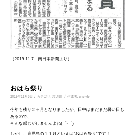
（2019.11.7 南日本新聞より）
おはら祭り
/
/
2019年11月5日
カテゴリ:
渡辺組
作成者:
unstyle
今年も残り２ヶ月となりましたが、日中はまだまだ暑い日も
あるので、
そんな感じがしませんよね(゜-゜)
しかし、鹿児島の１１月といえば”おはら祭り”です！