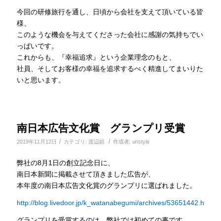
今回の研修旅行を通し、日頃から会社を支えて頂いている皆
様、
このような機会を与えてくださった会社に感謝の気持ちでい
っぱいです。
これからも、『幸福追求』という企業理念のもと、
社員、そしてお客様の幸福を追求するべく精進してまいりた
いと思います。
南日本広告文化賞 グランプリ受賞
/
/
2019年11月12日
カテゴリ:
渡辺組
作成者:
unstyle
弊社の8月1日の創立記念日に、
南日本新聞に掲載させて頂きました広告が、
本年度の南日本広告文化賞のグランプリに選ばれました。
http://blog.livedoor.jp/k_watanabegumi/archives/53651442.html
グランプリを受賞するのは、弊社では初めての事です。