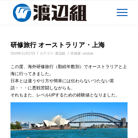
研修旅行 オーストラリア・上海
/
/
2019年11月27日
カテゴリ:
渡辺組
作成者:
unstyle
この度、海外研修旅行（勤続年数別）でオーストラリアと上
海に行ってきました。
日本とは違うやり方や簡単には伝わらないつたない英
語・・・に悪戦苦闘しながらも、
それもまた、レベルUPするための経験値となりました。