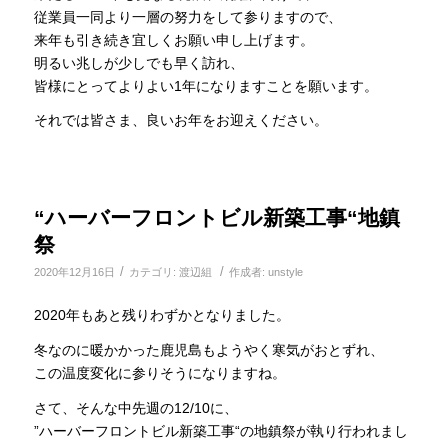
従業員一同より一層の努力をして参りますので、
来年も引き続き宜しくお願い申し上げます。
明るい兆しが少しでも早く訪れ、
皆様にとってよりよい1年になりますことを願います。
それでは皆さま、良いお年をお迎えください。
“ハーバーフロントビル新築工事“地鎮
祭
/
/
2020年12月16日
カテゴリ:
渡辺組
作成者:
unstyle
2020年もあと残りわずかとなりました。
冬なのに暖かかった鹿児島もようやく寒気がおとずれ、
この温度変化に参りそうになりますね。
さて、そんな中先週の12/10に、
”ハーバーフロントビル新築工事“の地鎮祭が執り行われまし