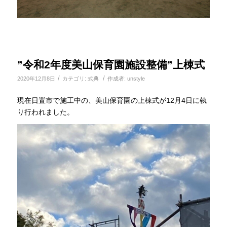
”令和2年度美山保育園施設整備”上棟式
/
/
2020年12月8日
カテゴリ:
式典
作成者:
unstyle
現在日置市で施工中の、美山保育園の上棟式が12月4日に執
り行われました。