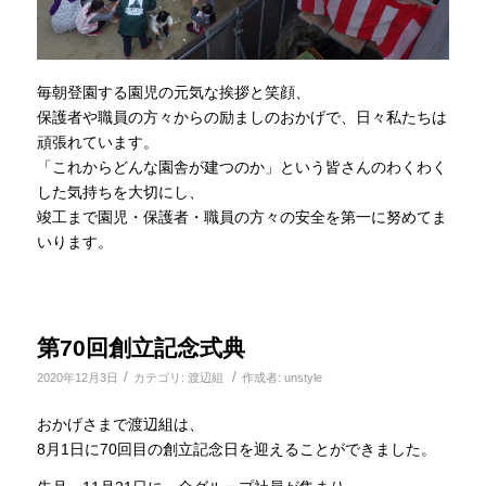
毎朝登園する園児の元気な挨拶と笑顔、
保護者や職員の方々からの励ましのおかげで、日々私たちは
頑張れています。
「これからどんな園舎が建つのか」という皆さんのわくわく
した気持ちを大切にし、
竣工まで園児・保護者・職員の方々の安全を第一に努めてま
いります。
第70回創立記念式典
/
/
2020年12月3日
カテゴリ:
渡辺組
作成者:
unstyle
おかげさまで渡辺組は、
8月1日に70回目の創立記念日を迎えることができました。