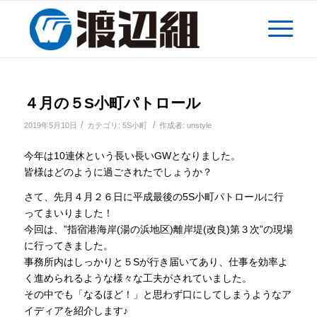
４月の５S小町パトロール
/
/
2019年5月10日
カテゴリ:
5S小町
作成者:
unstyle
今年は10連休という長い長いGWとなりました。
皆様はどのように過ごされたでしょうか？
さて、先月４月２６日に平成最後の5S小町パトロールに行
ってまいりました！
今回は、”指宿港海岸(湯の浜地区)離岸堤(改良)第３次”の現場
に行ってきました。
事務所内はしっかりと５Sが行き届いてあり、仕事を効率よ
く進められるような様々な工夫がされていました。
その中でも「なるほど！」と思わず口にしてしまうようなア
イディアを紹介します♪