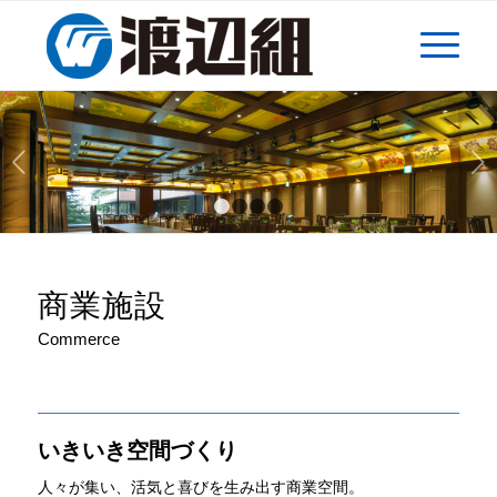
後
1
2
3
4
商業施設
Commerce
いきいき空間づくり
人々が集い、活気と喜びを生み出す商業空間。