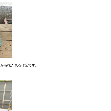
根から抜き取る作業です。
….