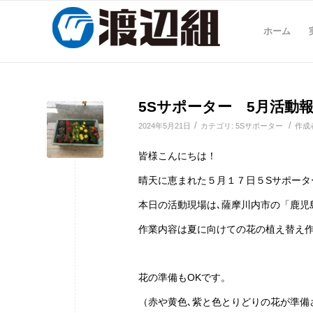
ホーム
5Sサポーター 5月活動
/
/
2024年5月21日
カテゴリ:
5Sサポーター
作成
皆様こんにちは！
晴天に恵まれた５月１７日５Sサポータ
本日の活動現場は､薩摩川内市の「鹿児
作業内容は夏に向けての花の植え替え
花の準備もOKです。
（赤や黄色､紫と色とりどりの花が準備され