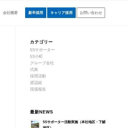
会社概要
新卒採用
キャリア採用
お問い合わせ
カテゴリー
5Sサポーター
5S小町
グループ会社
式典
採用活動
渡辺組
現場報告
最新NEWS
5Sサポーター活動実施（本社地区・下鯖
地区）