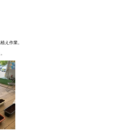
花植え作業。
た。