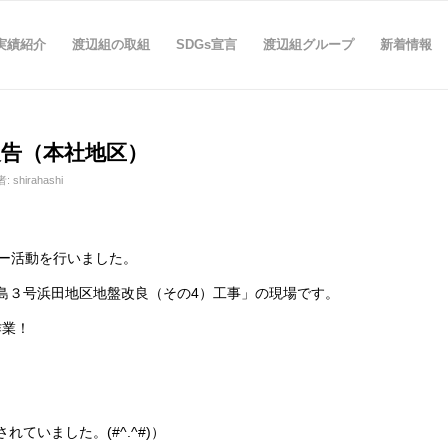
実績紹介
渡辺組の取組
SDGs宣言
渡辺組グループ
新着情報
報告（本社地区）
者:
shirahashi
ー活動を行いました。
島３号浜田地区地盤改良（その4）工事」の現場です。
作業！
ていました。(#^.^#)）