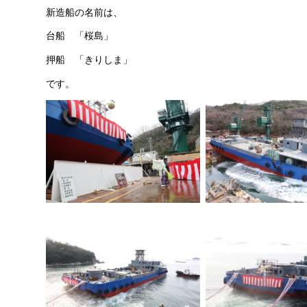
新造船の名前は、
台船 「桜島」
押船 「きりしま」
です。