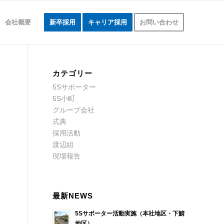
会社概要
新卒採用
キャリア採用
お問い合わせ
カテゴリー
5Sサポーター
5S小町
グループ会社
式典
採用活動
渡辺組
現場報告
最新NEWS
5Sサポーター活動実施（本社地区・下鯖
地区）