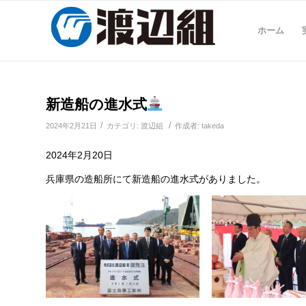
ホーム
新造船の進水式
/
/
2024年2月21日
カテゴリ:
渡辺組
作成者:
takeda
2024年2月20日
兵庫県の造船所にて新造船の進水式がありました。