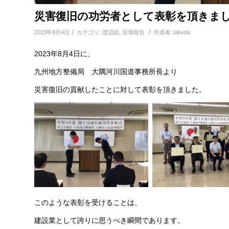
災害復旧の功労者として表彰を頂きま
/
/
2023年8月4日
カテゴリ:
渡辺組
,
現場報告
作成者:
takeda
2023年8月4日に、
九州地方整備局 大隅河川国道事務所長より
災害復旧の貢献したことに対して表彰を頂きました。
このような表彰を受けることは、
建設業として誇りに思うべき瞬間であります。