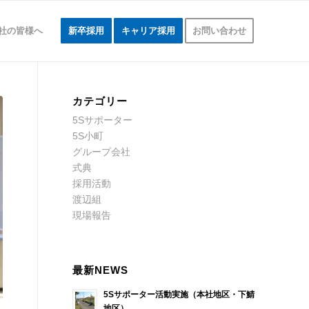
社の皆様へ
新卒採用
キャリア採用
お問い合わせ
カテゴリー
5Sサポーター
5S小町
グループ会社
式典
採用活動
渡辺組
現場報告
最新NEWS
5Sサポーター活動実施（本社地区・下鯖
地区）