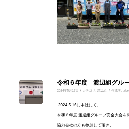
令和６年度 渡辺組グル
/
/
2024年5月17日
カテゴリ:
渡辺組
作成者:
take
2024.5.16に本社にて、
令和６年度 渡辺組グループ安全大会を
協力会社の方も参加して頂き、