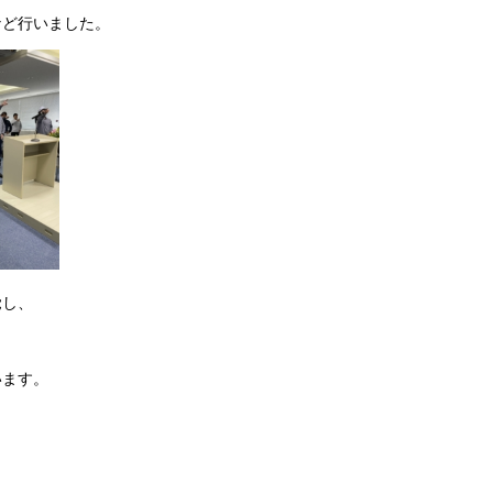
など行いました。
覚し、
います。