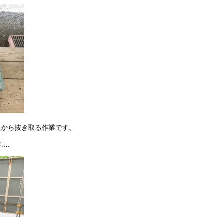
根から抜き取る作業です。
….