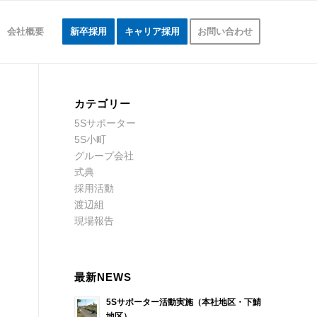
会社概要
新卒採用
キャリア採用
お問い合わせ
カテゴリー
5Sサポーター
5S小町
グループ会社
式典
採用活動
渡辺組
現場報告
最新NEWS
5Sサポーター活動実施（本社地区・下鯖
地区）