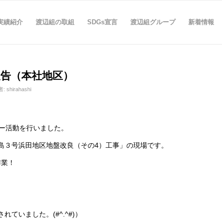
実績紹介
渡辺組の取組
SDGs宣言
渡辺組グループ
新着情報
報告（本社地区）
者:
shirahashi
ー活動を行いました。
島３号浜田地区地盤改良（その4）工事」の現場です。
作業！
ていました。(#^.^#)）