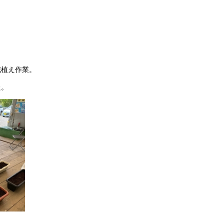
花植え作業。
た。